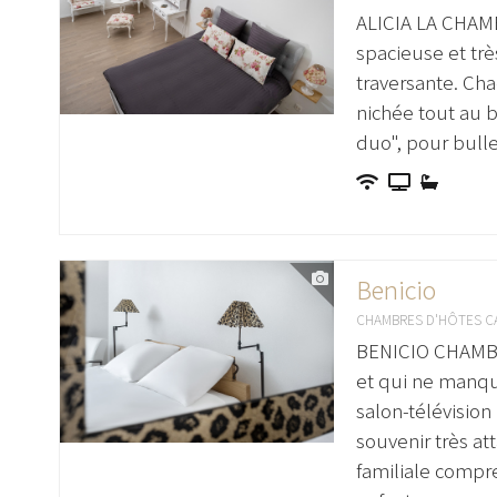
ALICIA LA CHAMB
spacieuse et trè
traversante. Cha
nichée tout au b
duo", pour bull
Benicio
CHAMBRES D'HÔTES C
BENICIO CHAMBRE
et qui ne manqu
salon-télévision
souvenir très at
familiale compre