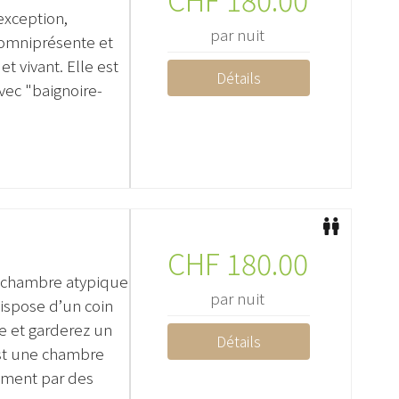
exception,
par nuit
t omniprésente et
t vivant. Elle est
Détails
vec "baignoire-
CHF
180.00
e chambre atypique
par nuit
ispose d’un coin
ce et garderez un
Détails
 est une chambre
uement par des