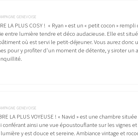
AMPAGNE GENEVOISE
 LA PLUS COSY ! « Ryan » est un « petit cocon » rempli
e entre lumière tendre et déco audacieuse. Elle est situ
bâtiment où est servi le petit-déjeuner. Vous aurez donc u
s pour y profiter d'un moment de détente, y siroter un ap
nquillité.
AMPAGNE GENEVOISE
E LA PLUS VOYEUSE ! « Navid » est une chambre située 
ui conférant ainsi une vue époustouflante sur les vignes e
lumière y est douce et sereine. Ambiance vintage et rococ