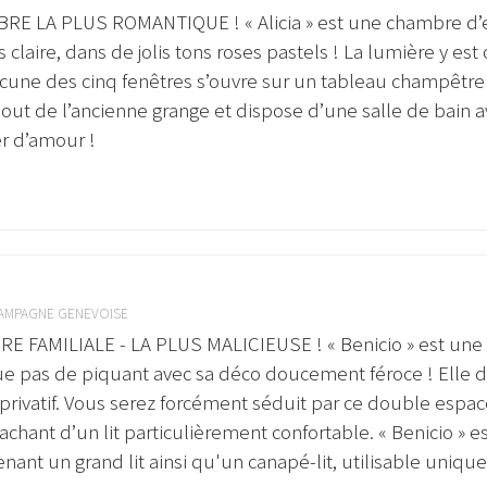
RE LA PLUS ROMANTIQUE ! « Alicia » est une chambre d’
s claire, dans de jolis tons roses pastels ! La lumière y es
cune des cinq fenêtres s’ouvre sur un tableau champêtre e
out de l’ancienne grange et dispose d’une salle de bain a
er d’amour !
AMPAGNE GENEVOISE
 FAMILIALE - LA PLUS MALICIEUSE ! « Benicio » est un
e pas de piquant avec sa déco doucement féroce ! Elle d
 privatif. Vous serez forcément séduit par ce double espa
tachant d’un lit particulièrement confortable. « Benicio »
nant un grand lit ainsi qu'un canapé-lit, utilisable uniq