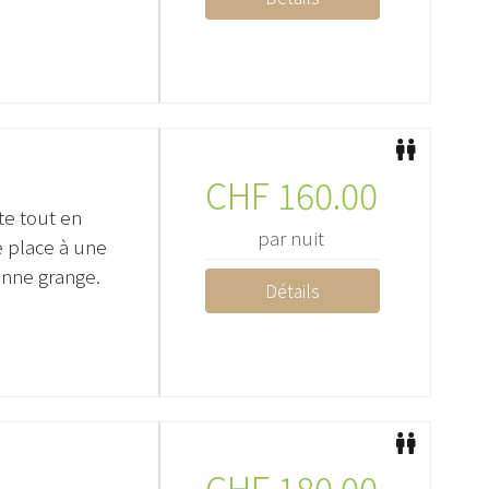
CHF
160.00
e tout en
par nuit
e place à une
enne grange.
Détails
CHF
180.00