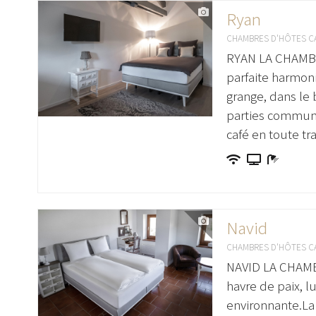
Ryan
CHAMBRES D'HÔTES C
RYAN LA CHAMBRE
parfaite harmoni
grange, dans le 
parties commune
café en toute tra
Navid
CHAMBRES D'HÔTES C
NAVID LA CHAMBR
havre de paix, l
environnante.La 