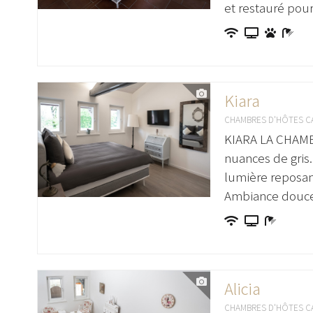
et restauré pou
Kiara
CHAMBRES D'HÔTES C
KIARA LA CHAMBR
nuances de gris.
lumière reposant
Ambiance douce e
Alicia
CHAMBRES D'HÔTES C