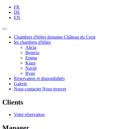
FR
DE
EN
Chambres d'hôtes domaine Château du Crest
les chambres d'hôtes
Alicia
Benicio
Emma
Kiara
Navid
Ryan
Réservation et disponibilités
Galerie
Nous contacter Nous trouver
Clients
Votre réservation
Manager